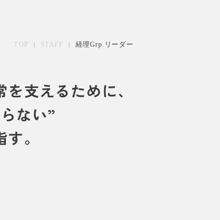
|
|
TOP
STAFF
経理Grp.リーダー
常を支えるために、
残らない”
指す。