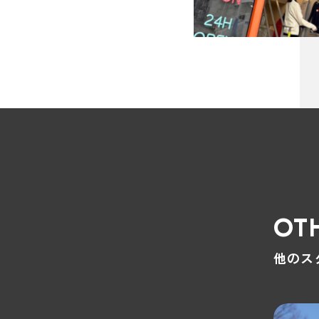
OT
他のス