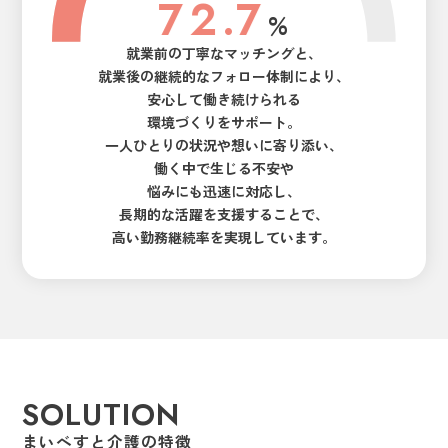
7
2
.
7
%
8
3
8
就業前の丁寧なマッチングと、
就業後の継続的なフォロー体制により、
9
4
9
安心して働き続けられる
環境づくりをサポート。
0
5
0
一人ひとりの状況や想いに寄り添い、
働く中で生じる不安や
1
6
1
悩みにも迅速に対応し、
2
7
2
長期的な活躍を支援することで、
高い勤務継続率を実現しています。
3
8
3
4
9
4
5
0
5
6
1
6
SOLUTION
まいべすと介護の特徴