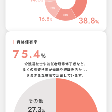
7
9
9
8
0
0
9
1
1
0
2
2
資格保有率
1
3
3
7
5
.
4
%
2
4
4
8
6
5
介護福祉士や
初任者研修修了者など、
多くの有資格者が
知識や経験を活かし、
9
7
6
さまざまな現場で
活躍しています。
0
8
7
1
9
8
2
0
9