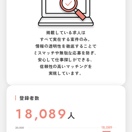
3
4
5
掲載している求人は
すべて実在する案件のみ。
6
情報の透明性を徹底することで
ミスマッチや無駄な応募を防ぎ、
7
安心して仕事探しができる、
信頼性の高いマッチングを
8
実現しています。
9
登録者数
1
8
,
0
8
9
人
2
9
1
9
0