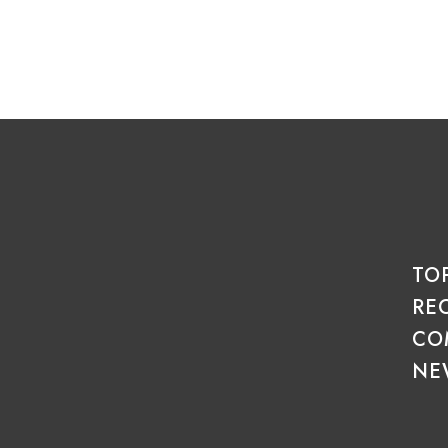
TO
RE
CO
NE